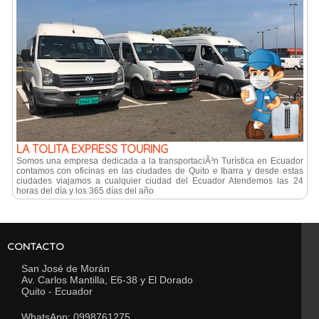
LA TOLITA EXPRESS TOURING
Somos una empresa dedicada a la transportaciÃ³n Turística en Ecuador
contamos con oficinas en las ciudades de Quito e Ibarra y desde estas
ciudades viajamos a cualquier ciudad del Ecuador Atendemos las 24
horas del día y los 365 días del año
CONTACTO
San José de Morán
Av. Carlos Mantilla, E6-38 y El Dorado
Quito - Ecuador
WhatsApp: 0998761275