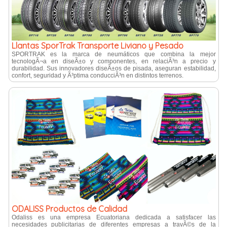
Llantas SporTrak Transporte Liviano y Pesado
SPORTRAK es la marca de neumáticos que combina la mejor
tecnologÃ¬a en diseÃ±o y componentes, en relaciÃ³n a precio y
durabilidad. Sus innovadores diseÃ±os de pisada, aseguran estabilidad,
confort, seguridad y Ã³ptima conducciÃ³n en distintos terrenos.
ODALISS Productos de Calidad
Odaliss es una empresa Ecuatoriana dedicada a satisfacer las
necesidades publicitarias de diferentes empresas a travÃ©s de la